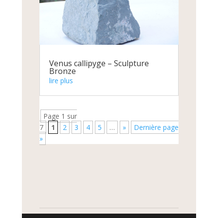
Venus callipyge – Sculpture
Bronze
lire plus
Page 1 sur
7
1
2
3
4
5
…
»
Dernière page
»